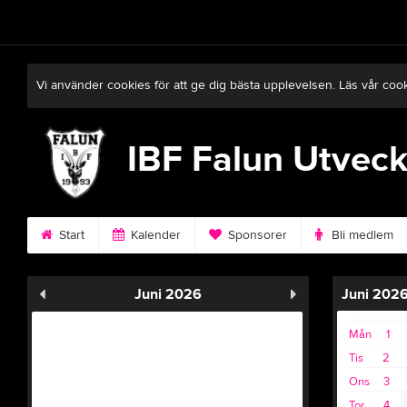
Vi använder cookies för att ge dig bästa upplevelsen. Läs vår coo
IBF Falun Utveck
Start
Kalender
Sponsorer
Bli medlem
Juni 2026
Juni 202
Mån
1
Tis
2
Ons
3
Tor
4