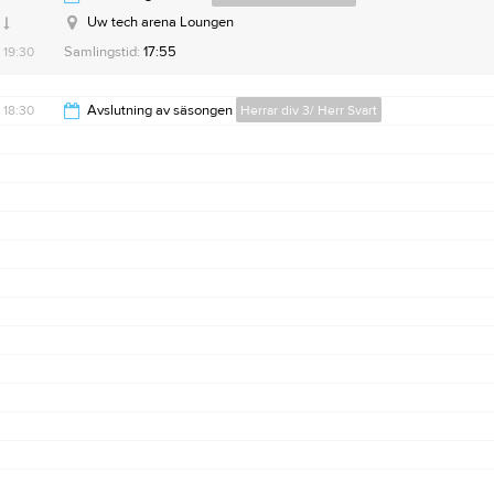
Uw tech arena Loungen
19:30
Samlingstid:
17:55
18:30
Avslutning av säsongen
Herrar div 3/ Herr Svart
21:30