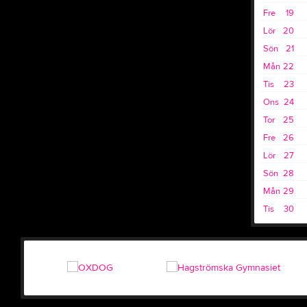
Fre
19
Lör
20
Sön
21
Mån
22
Tis
23
Ons
24
Tor
25
Fre
26
Lör
27
Sön
28
Mån
29
Tis
30