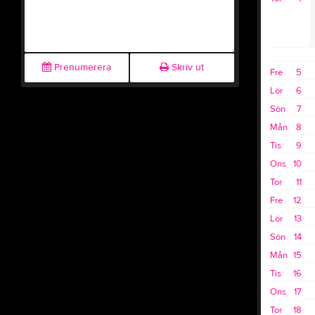
Prenumerera
Skriv ut
Fre
5
Lör
6
Sön
7
Mån
8
Tis
9
Ons
10
Tor
11
Fre
12
Lör
13
Sön
14
Mån
15
Tis
16
Ons
17
Tor
18