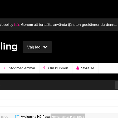
kiepolicy
här
. Genom att fortsätta använda tjänsten godkänner du denna.
ling
Välj lag
Stödmedlemmar
Om klubben
Styrelse
6
18:00
Avslutning H2 Rosa
Herrar div 2/ Herr Rosa