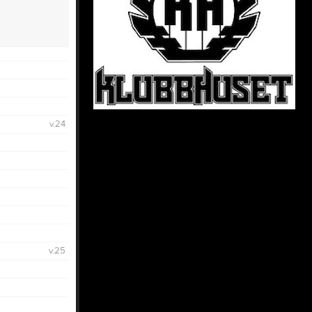
v.24
v.25